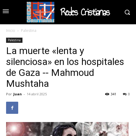
Redes Cristianas
Inicio
Palestina
Palestina
La muerte «lenta y
silenciosa» en los hospitales
de Gaza -- Mahmoud
Mushtaha
Por
Juan
-
14 abril 2025
341
0