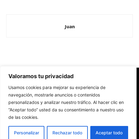
Juan
Valoramos tu privacidad
Redes Cristianas
Usamos cookies para mejorar su experiencia de
Una mirada alternativa sobre la Iglesia católica y la sociedad
- Colectivos de Redes Cristianas
navegación, mostrarle anuncios o contenidos
personalizados y analizar nuestro tráfico. Al hacer clic en
“Aceptar todo” usted da su consentimiento a nuestro uso
de las cookies.
Personalizar
Rechazar todo
Aceptar todo