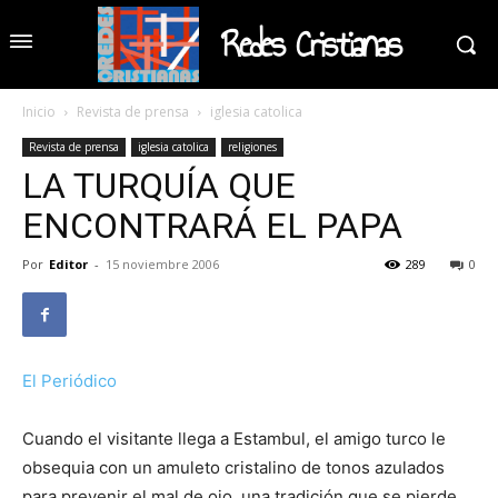
Redes Cristianas
Inicio
Revista de prensa
iglesia catolica
Revista de prensa
iglesia catolica
religiones
LA TURQUÍA QUE
ENCONTRARÁ EL PAPA
Por
Editor
-
15 noviembre 2006
289
0
El Periódico
Cuando el visitante llega a Estambul, el amigo turco le
obsequia con un amuleto cristalino de tonos azulados
para prevenir el mal de ojo, una tradición que se pierde