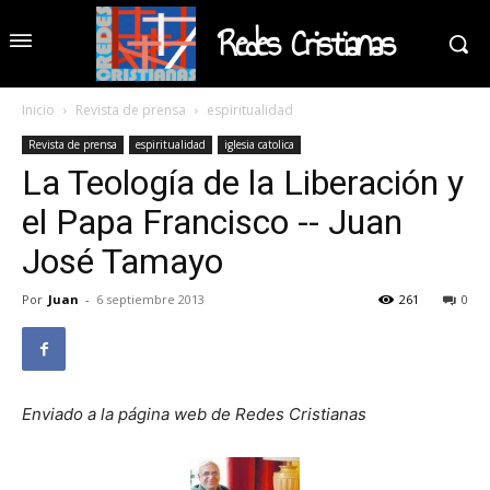
Redes Cristianas
Inicio
Revista de prensa
espiritualidad
Revista de prensa
espiritualidad
iglesia catolica
La Teología de la Liberación y
el Papa Francisco -- Juan
José Tamayo
Por
Juan
-
6 septiembre 2013
261
0
Enviado a la página web de Redes Cristianas