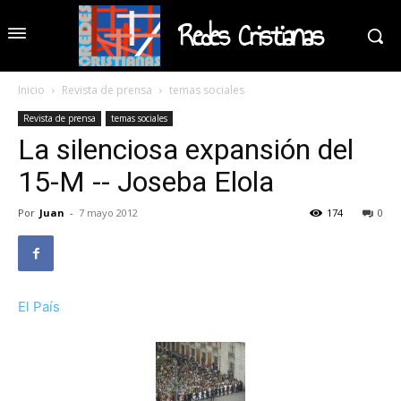
Redes Cristianas
Inicio
Revista de prensa
temas sociales
Revista de prensa
temas sociales
La silenciosa expansión del
15-M -- Joseba Elola
Por
Juan
-
7 mayo 2012
174
0
El País