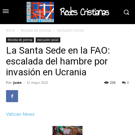
Redes Cristianas
Inicio
Revista de prensa
exclusión social
Revista de prensa
exclusión social
La Santa Sede en la FAO:
escalada del hambre por
invasión en Ucrania
Por
Juan
-
12 mayo 2022
236
0
Vatican News