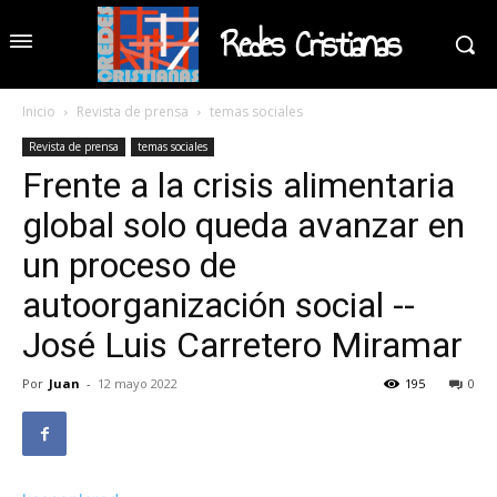
Redes Cristianas
Inicio
Revista de prensa
temas sociales
Revista de prensa
temas sociales
Frente a la crisis alimentaria
global solo queda avanzar en
un proceso de
autoorganización social --
José Luis Carretero Miramar
Por
Juan
-
12 mayo 2022
195
0