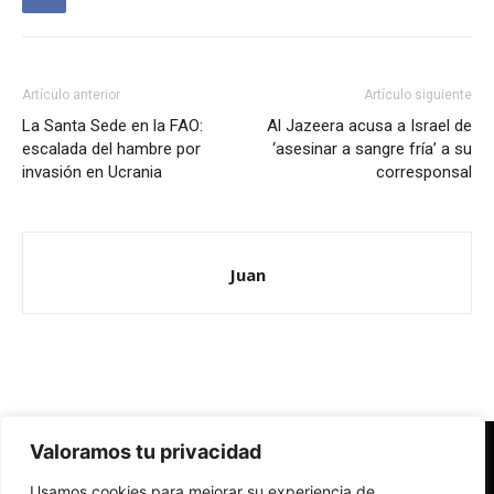
Artículo anterior
Artículo siguiente
La Santa Sede en la FAO:
Al Jazeera acusa a Israel de
escalada del hambre por
‘asesinar a sangre fría’ a su
invasión en Ucrania
corresponsal
Juan
Valoramos tu privacidad
Redes Cristianas
Usamos cookies para mejorar su experiencia de