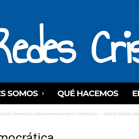
Redes Cri
ES SOMOS
QUÉ HACEMOS
E
olución democrática latinoamericana tiene Constitución… -- Gabriel Sánchez (
mocrática