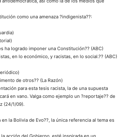
ud antidemocrática, así como la de los medios que
titución como una amenaza ?indigenista??:
uardia)
torial)
les ha logrado imponer una Constitución?? (ABC)
stas, en lo económico, y racistas, en lo social.?? (ABC)
eriódico)
rimento de otros?? (La Razón)
ación para esta tesis racista, la de una supuesta
uscará en vano. Valga como ejemplo un ?reportaje?? de
z (24/1/09).
 en la Bolivia de Evo??, la única referencia al tema es
 la acción del Gobierno, esté inspirada en un