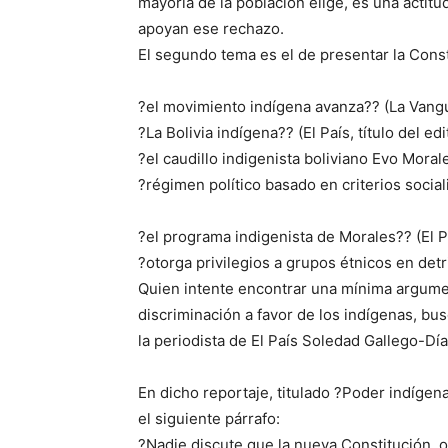
mayoría de la población elige, es una actit
apoyan ese rechazo.
El segundo tema es el de presentar la Cons
?el movimiento indígena avanza?? (La Vang
?La Bolivia indígena?? (El País, título del edi
?el caudillo indigenista boliviano Evo Mora
?régimen político basado en criterios sociali
?el programa indigenista de Morales?? (El P
?otorga privilegios a grupos étnicos en det
Quien intente encontrar una mínima argument
discriminación a favor de los indígenas, b
la periodista de El País Soledad Gallego-Día
En dicho reportaje, titulado ?Poder indígena
el siguiente párrafo:
?Nadie discute que la nueva Constitución, o