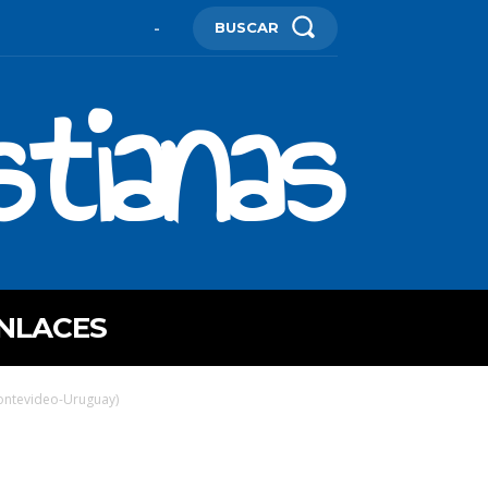
BUSCAR
-
stianas
NLACES
Montevideo-Uruguay)