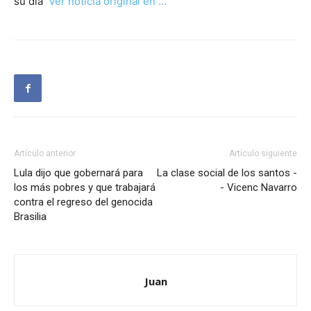
su día
Ver noticia original en …
Artículo anterior
Artículo siguiente
Lula dijo que gobernará para
La clase social de los santos -
los más pobres y que trabajará
- Vicenc Navarro
contra el regreso del genocida
Brasilia
Juan