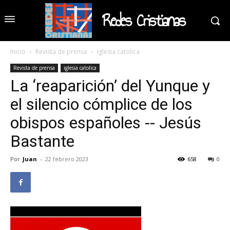
Redes Cristianas
Inicio
Revista de prensa
iglesia catolica
Revista de prensa
iglesia catolica
La ‘reaparición’ del Yunque y
el silencio cómplice de los
obispos españoles -- Jesús
Bastante
Por
Juan
-
22 febrero 2023
658
0