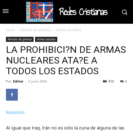
Redes Cristianas
Inicio
Revista de prensa
temas sociales
Revista de prensa
temas sociales
LA PROHIBICI?N DE ARMAS
NUCLEARES ATA?E A
TODOS LOS ESTADOS
Por
Editor
-
3 junio 2006
313
0
Rebelión
Al igual que Iraq, Irán no es sólo la cuna de alguna de las