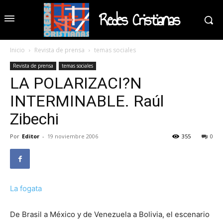
Redes Cristianas
Inicio
Revista de prensa
temas sociales
Revista de prensa
temas sociales
LA POLARIZACI?N
INTERMINABLE. Raúl
Zibechi
Por
Editor
-
19 noviembre 2006
355
0
La fogata
De Brasil a México y de Venezuela a Bolivia, el escenario