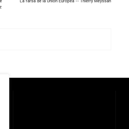
de
La farsa de la Unión Europea -- Thierry Meyssan
z
 la