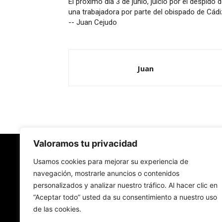
El próximo día 3 de junio, juicio por el despido 
una trabajadora por parte del obispado de Cádi
-- Juan Cejudo
Juan
Valoramos tu privacidad
Redes Cristianas
Usamos cookies para mejorar su experiencia de
navegación, mostrarle anuncios o contenidos
personalizados y analizar nuestro tráfico. Al hacer clic en
Una mirada alternativa sobre la Iglesia católica y
“Aceptar todo” usted da su consentimiento a nuestro uso
sociedad
de las cookies.
- Colectivos de Redes Cristianas