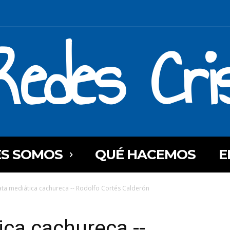
Redes Cri
ES SOMOS
QUÉ HACEMOS
E
ata mediática cachureca -- Rodolfo Cortés Calderón
ica cachureca --