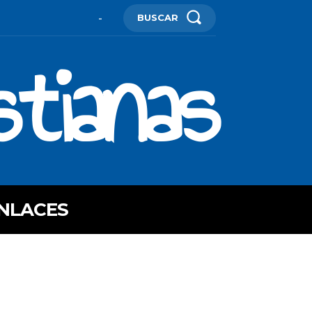
BUSCAR
-
stianas
NLACES