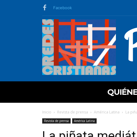
Facebook
QUIÉN
Inicio
Revista de prensa
América Latina
La piñ
Revista de prensa
América Latina
La piñata mediát