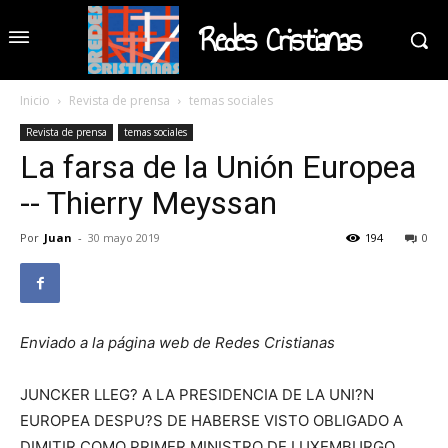
Redes Cristianas
Inicio
Revista de prensa
temas sociales
Revista de prensa
temas sociales
La farsa de la Unión Europea
-- Thierry Meyssan
Por
Juan
-
30 mayo 2019
194
0
Enviado a la página web de Redes Cristianas
JUNCKER LLEG? A LA PRESIDENCIA DE LA UNI?N
EUROPEA DESPU?S DE HABERSE VISTO OBLIGADO A
DIMITIR COMO PRIMER MINISTRO DE LUXEMBURGO,