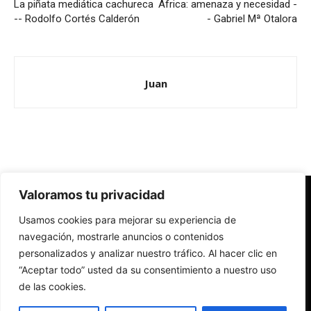
La piñata mediática cachureca
África: amenaza y necesidad -
-- Rodolfo Cortés Calderón
- Gabriel Mª Otalora
Juan
Valoramos tu privacidad
Redes Cristianas
Usamos cookies para mejorar su experiencia de
Una mirada alternativa sobre la Iglesia católica y la sociedad
- Colectivos de Redes Cristianas
navegación, mostrarle anuncios o contenidos
personalizados y analizar nuestro tráfico. Al hacer clic en
“Aceptar todo” usted da su consentimiento a nuestro uso
de las cookies.