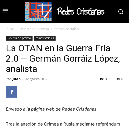
Redes Cristianas
Inicio
Revista de prensa
temas sociales
Revista de prensa
temas sociales
La OTAN en la Guerra Fría
2.0 -- Germán Gorráiz López,
analista
Por
Juan
-
12 agosto 2017
315
0
Enviado a la página web de Redes Cristianas
Tras la anexión de Crimea a Rusia mediante referéndum