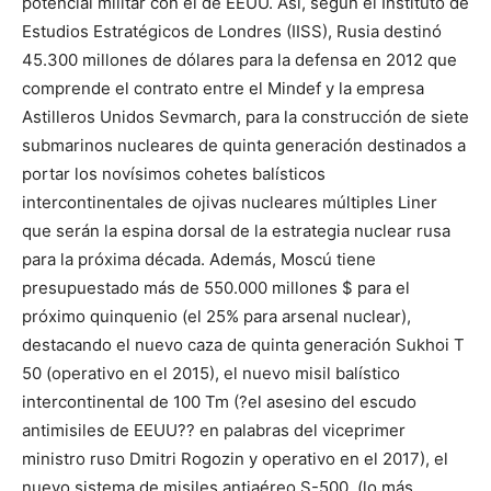
potencial militar con el de EEUU. Así, según el Instituto de
Estudios Estratégicos de Londres (IISS), Rusia destinó
45.300 millones de dólares para la defensa en 2012 que
comprende el contrato entre el Mindef y la empresa
Astilleros Unidos Sevmarch, para la construcción de siete
submarinos nucleares de quinta generación destinados a
portar los novísimos cohetes balísticos
intercontinentales de ojivas nucleares múltiples Liner
que serán la espina dorsal de la estrategia nuclear rusa
para la próxima década. Además, Moscú tiene
presupuestado más de 550.000 millones $ para el
próximo quinquenio (el 25% para arsenal nuclear),
destacando el nuevo caza de quinta generación Sukhoi T
50 (operativo en el 2015), el nuevo misil balístico
intercontinental de 100 Tm (?el asesino del escudo
antimisiles de EEUU?? en palabras del viceprimer
ministro ruso Dmitri Rogozin y operativo en el 2017), el
nuevo sistema de misiles antiaéreo S-500, (lo más