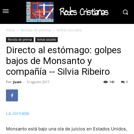
Redes Cristianas
Inicio
Revista de prensa
temas sociales
Revista de prensa
temas sociales
Directo al estómago: golpes
bajos de Monsanto y
compañía -- Silvia Ribeiro
Por
Juan
-
12 agosto 2017
140
0
La Jornada
Monsanto está bajo una ola de juicios en Estados Unidos,