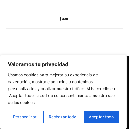
Juan
Valoramos tu privacidad
Redes Cristianas
Usamos cookies para mejorar su experiencia de
Una mirada alternativa sobre la Iglesia católica y la sociedad
- Colectivos de Redes Cristianas
navegación, mostrarle anuncios o contenidos
personalizados y analizar nuestro tráfico. Al hacer clic en
“Aceptar todo” usted da su consentimiento a nuestro uso
de las cookies.
Personalizar
Rechazar todo
Aceptar todo