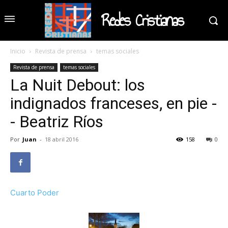
Redes Cristianas
Inicio
Revista de prensa
temas sociales
Revista de prensa
temas sociales
La Nuit Debout: los
indignados franceses, en pie -
- Beatriz Ríos
Por
Juan
-
18 abril 2016
158
0
Cuarto Poder