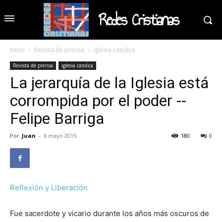
Redes Cristianas
Inicio
Revista de prensa
iglesia catolica
Revista de prensa
iglesia catolica
La jerarquía de la Iglesia está
corrompida por el poder --
Felipe Barriga
Por
Juan
-
6 mayo 2015
180
0
Reflexión y Liberación
Fue sacerdote y vicario durante los años más oscuros de