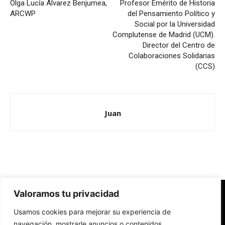
Olga Lucía Álvarez Benjumea,
Profesor Emérito de Historia
ARCWP
del Pensamiento Político y
Social por la Universidad
Complutense de Madrid (UCM).
Director del Centro de
Colaboraciones Solidarias
(CCS)
Juan
Valoramos tu privacidad
Redes Cristianas
Usamos cookies para mejorar su experiencia de
Una mirada alternativa sobre la Iglesia católica y la sociedad
- Colectivos de Redes Cristianas
navegación, mostrarle anuncios o contenidos