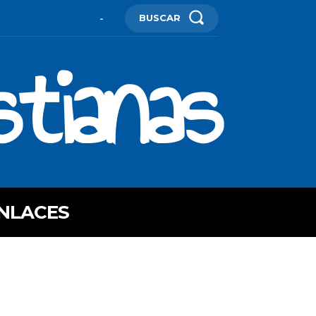
BUSCAR
-
stianas
NLACES