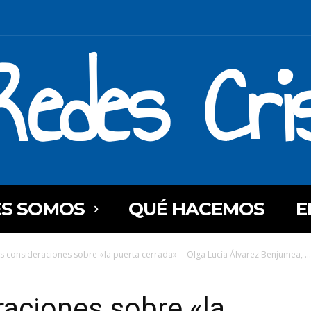
Redes Cri
ES SOMOS
QUÉ HACEMOS
E
s consideraciones sobre «la puerta cerrada» -- Olga Lucía Álvarez Benjumea, ...
aciones sobre «la