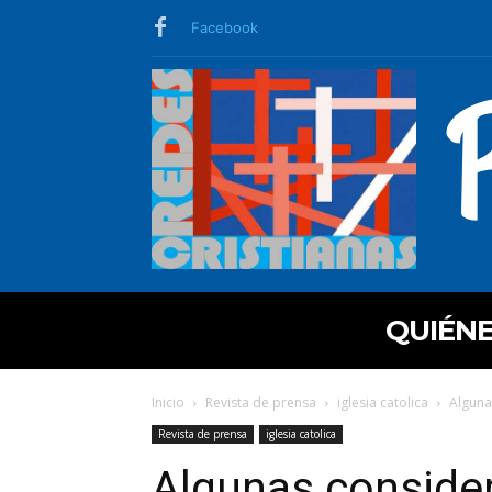
Facebook
QUIÉN
Inicio
Revista de prensa
iglesia catolica
Alguna
Revista de prensa
iglesia catolica
Algunas consider