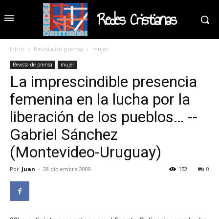
Redes Cristianas
Inicio
Revista de prensa
mujer
Revista de prensa
mujer
La imprescindible presencia
femenina en la lucha por la
liberación de los pueblos… --
Gabriel Sánchez
(Montevideo-Uruguay)
Por
Juan
-
28 diciembre 2009
152
0