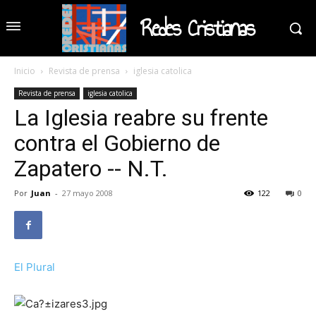
Redes Cristianas
Inicio
Revista de prensa
iglesia catolica
Revista de prensa
iglesia catolica
La Iglesia reabre su frente
contra el Gobierno de
Zapatero -- N.T.
Por
Juan
-
27 mayo 2008
122
0
El Plural