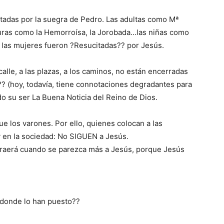
tadas por la suegra de Pedro. Las adultas como Mª
duras como la Hemorroísa, la Jorobada…las niñas como
s las mujeres fueron ?Resucitadas?? por Jesús.
alle, a las plazas, a los caminos, no están encerradas
? (hoy, todavía, tiene connotaciones degradantes para
do su ser La Buena Noticia del Reino de Dios.
ue los varones. Por ello, quienes colocan a las
y en la sociedad: No SIGUEN a Jesús.
a atraerá cuando se parezca más a Jesús, porque Jesús
 donde lo han puesto??