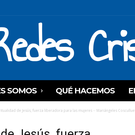
Redes Cri
ES SOMOS
QUÉ HACEMOS
E
ritualidad de Jesús, fuerza liberadora para las mujeres -- Mariángeles Cosculluel
 de Jesús, fuerza