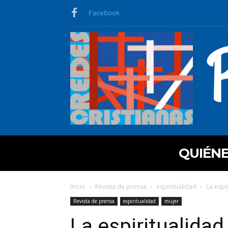
Facebook
QUIÉN
Inicio
Revista de prensa
espiritualidad
La espi
Revista de prensa
espiritualidad
mujer
La espiritualidad