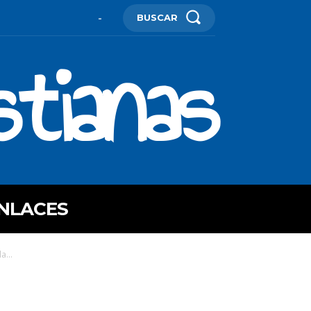
BUSCAR
-
stianas
NLACES
a...