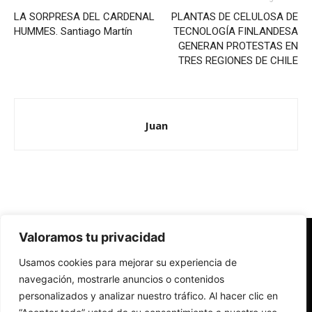
LA SORPRESA DEL CARDENAL
PLANTAS DE CELULOSA DE
HUMMES. Santiago Martín
TECNOLOGÍA FINLANDESA
GENERAN PROTESTAS EN
TRES REGIONES DE CHILE
Juan
Valoramos tu privacidad
Redes Cristianas
Usamos cookies para mejorar su experiencia de
Una mirada alternativa sobre la Iglesia católica y la sociedad
- Colectivos de Redes Cristianas
navegación, mostrarle anuncios o contenidos
personalizados y analizar nuestro tráfico. Al hacer clic en