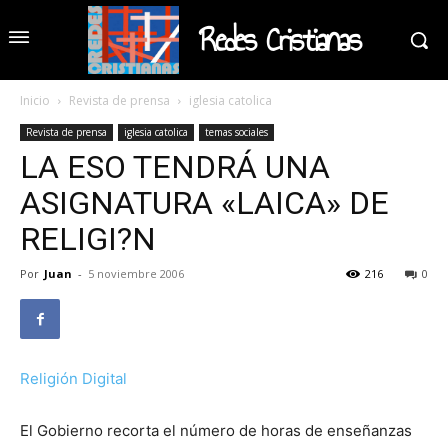
Redes Cristianas
Inicio
Revista de prensa
iglesia catolica
Revista de prensa
iglesia catolica
temas sociales
LA ESO TENDRÁ UNA
ASIGNATURA «LAICA» DE
RELIGI?N
Por
Juan
-
5 noviembre 2006
216
0
Religión Digital
El Gobierno recorta el número de horas de enseñanzas