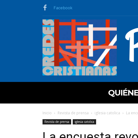
Facebook
QUIÉN
Inicio
Revista de prensa
iglesia catolica
La enc
Revista de prensa
iglesia catolica
La encuesta revo