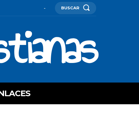
BUSCAR
-
stianas
NLACES