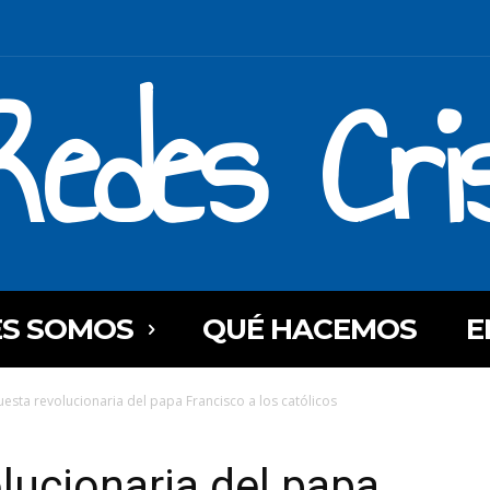
Redes Cri
ES SOMOS
QUÉ HACEMOS
E
uesta revolucionaria del papa Francisco a los católicos
lucionaria del papa