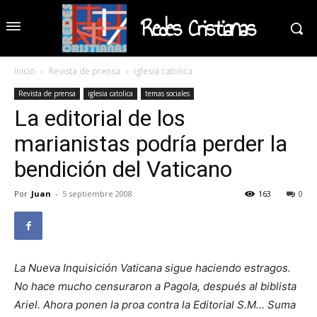
Redes Cristianas
Inicio
Revista de prensa
iglesia catolica
Revista de prensa
iglesia catolica
temas sociales
La editorial de los
marianistas podría perder la
bendición del Vaticano
Por
Juan
-
5 septiembre 2008
163
0
La Nueva Inquisición Vaticana sigue haciendo estragos.
No hace mucho censuraron a Pagola, después al biblista
Ariel. Ahora ponen la proa contra la Editorial S.M… Suma