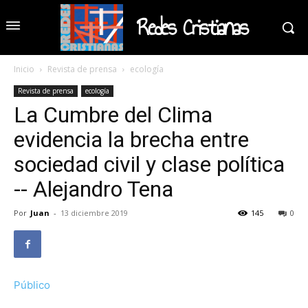
Redes Cristianas
Inicio
Revista de prensa
ecología
Revista de prensa
ecología
La Cumbre del Clima
evidencia la brecha entre
sociedad civil y clase política
-- Alejandro Tena
Por
Juan
-
13 diciembre 2019
145
0
Público