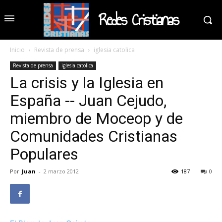
Redes Cristianas
Inicio
Revista de prensa
iglesia catolica
Revista de prensa
iglesia catolica
La crisis y la Iglesia en
España -- Juan Cejudo,
miembro de Moceop y de
Comunidades Cristianas
Populares
Por
Juan
-
2 marzo 2012
187
0