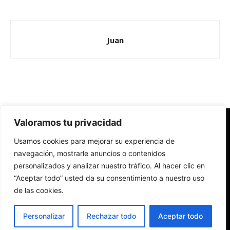
Juan
Valoramos tu privacidad
Redes Cristianas
Usamos cookies para mejorar su experiencia de
Una mirada alternativa sobre la Iglesia católica y la sociedad
- Colectivos de Redes Cristianas
navegación, mostrarle anuncios o contenidos
personalizados y analizar nuestro tráfico. Al hacer clic en
“Aceptar todo” usted da su consentimiento a nuestro uso
de las cookies.
Personalizar
Rechazar todo
Aceptar todo