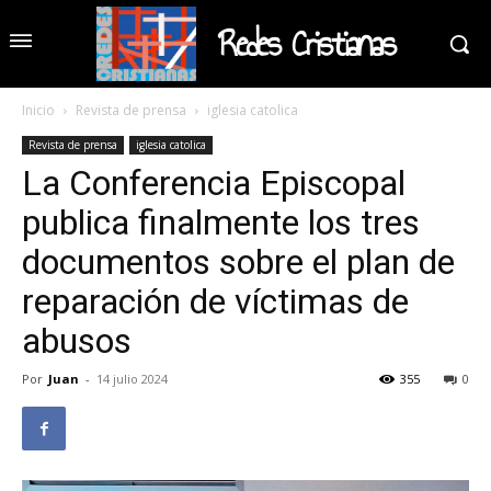
Redes Cristianas
Inicio
Revista de prensa
iglesia catolica
Revista de prensa
iglesia catolica
La Conferencia Episcopal
publica finalmente los tres
documentos sobre el plan de
reparación de víctimas de
abusos
Por
Juan
-
14 julio 2024
355
0