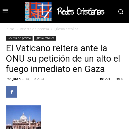
Redes Cristianas
Inicio
Revista de prensa
iglesia catolica
Revista de prensa
iglesia catolica
El Vaticano reitera ante la
ONU su petición de un alto el
fuego inmediato en Gaza
Por
Juan
-
14 julio 2024
271
0