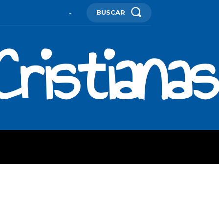
BUSCAR
-
ristianas
ES
MORE