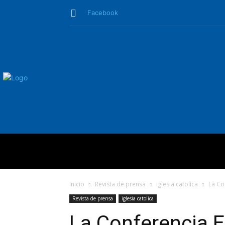
Facebook
QUIÉNES SO
Inicio
Revista de prensa
iglesia catolica
La Co
Revista de prensa
iglesia catolica
La Conferencia E