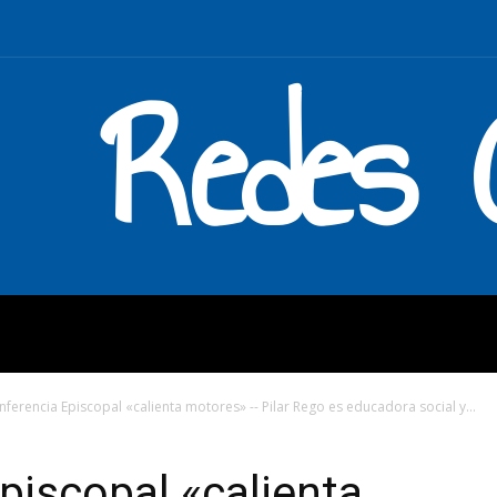
Redes C
MOS
QUÉ HACEMOS
ENLAC
nferencia Episcopal «calienta motores» -- Pilar Rego es educadora social y...
piscopal «calienta