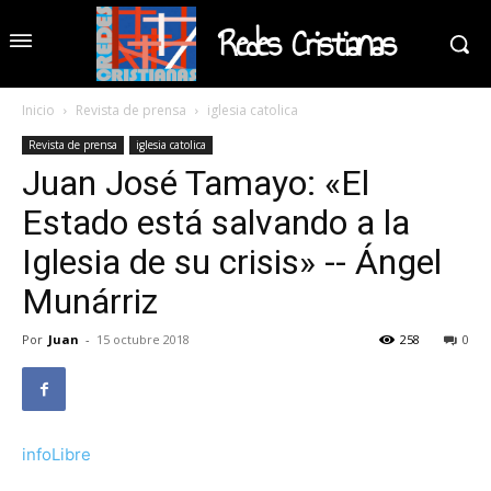
Redes Cristianas
Inicio
Revista de prensa
iglesia catolica
Revista de prensa
iglesia catolica
Juan José Tamayo: «El
Estado está salvando a la
Iglesia de su crisis» -- Ángel
Munárriz
Por
Juan
-
15 octubre 2018
258
0
infoLibre