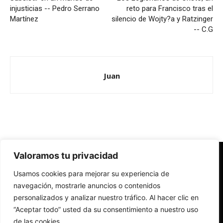
injusticias -- Pedro Serrano
reto para Francisco tras el
Martínez
silencio de Wojty?a y Ratzinger
-- C.G
Juan
Valoramos tu privacidad
Redes Cristianas
Usamos cookies para mejorar su experiencia de
Una mirada alternativa sobre la Iglesia católica y la sociedad
- Colectivos de Redes Cristianas
navegación, mostrarle anuncios o contenidos
personalizados y analizar nuestro tráfico. Al hacer clic en
“Aceptar todo” usted da su consentimiento a nuestro uso
de las cookies.