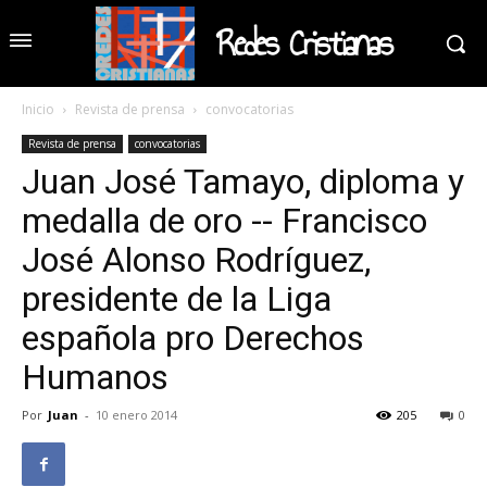
Redes Cristianas
Inicio
Revista de prensa
convocatorias
Revista de prensa
convocatorias
Juan José Tamayo, diploma y
medalla de oro -- Francisco
José Alonso Rodríguez,
presidente de la Liga
española pro Derechos
Humanos
Por
Juan
-
10 enero 2014
205
0