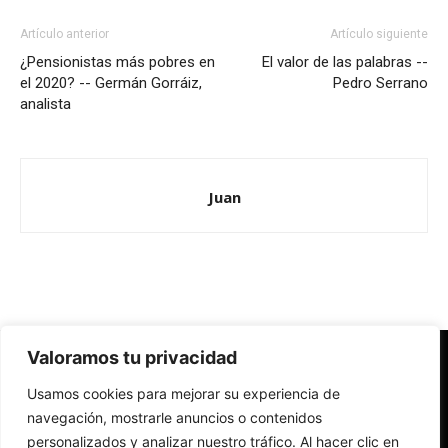
Artículo anterior
Artículo siguiente
¿Pensionistas más pobres en
El valor de las palabras --
el 2020? -- Germán Gorráiz,
Pedro Serrano
analista
Juan
Valoramos tu privacidad
Redes Cristianas
Usamos cookies para mejorar su experiencia de
Una mirada alternativa sobre la Iglesia católica y la sociedad
- Colectivos de Redes Cristianas
navegación, mostrarle anuncios o contenidos
personalizados y analizar nuestro tráfico. Al hacer clic en