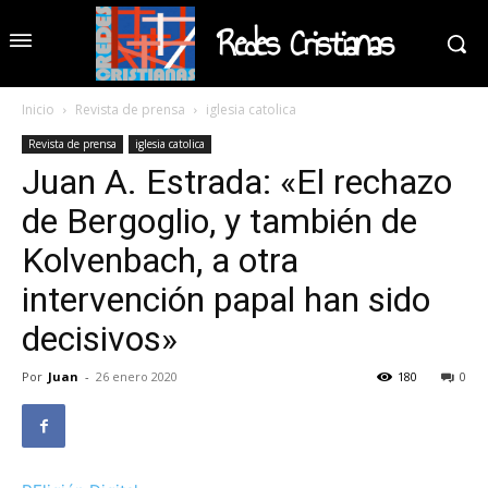
Redes Cristianas
Inicio
Revista de prensa
iglesia catolica
Revista de prensa
iglesia catolica
Juan A. Estrada: «El rechazo
de Bergoglio, y también de
Kolvenbach, a otra
intervención papal han sido
decisivos»
Por
Juan
-
26 enero 2020
180
0