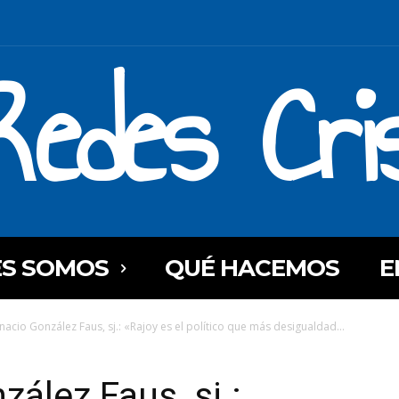
Redes Cri
ES SOMOS
QUÉ HACEMOS
E
gnacio González Faus, sj.: «Rajoy es el político que más desigualdad...
ález Faus, sj.: