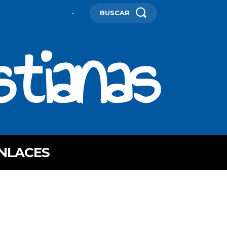
BUSCAR
-
stianas
NLACES