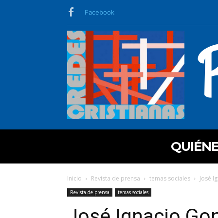
Facebook
QUIÉN
Inicio
Revista de prensa
temas sociales
José I
Revista de prensa
temas sociales
José Ignacio Gonz