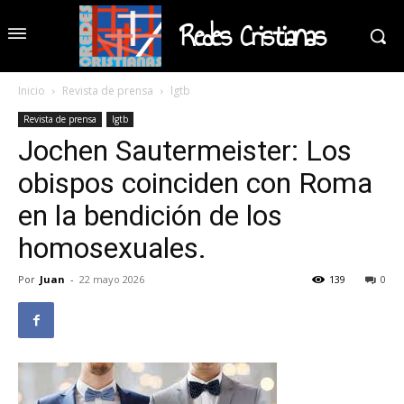
Redes Cristianas
Inicio
Revista de prensa
lgtb
Revista de prensa
lgtb
Jochen Sautermeister: Los
obispos coinciden con Roma
en la bendición de los
homosexuales.
Por
Juan
-
22 mayo 2026
139
0