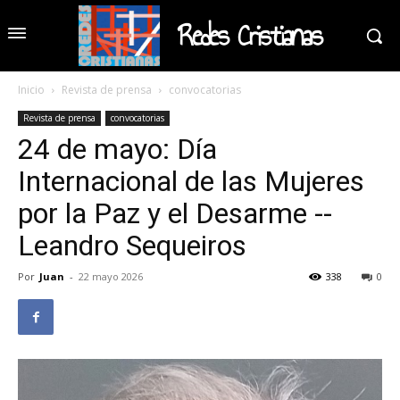
Redes Cristianas
Inicio
Revista de prensa
convocatorias
Revista de prensa
convocatorias
24 de mayo: Día
Internacional de las Mujeres
por la Paz y el Desarme --
Leandro Sequeiros
Por
Juan
-
22 mayo 2026
338
0