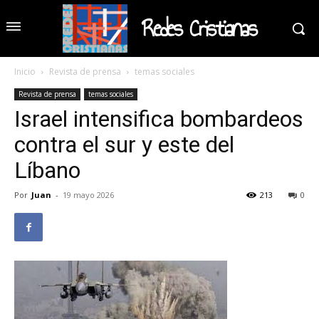
Redes Cristianas
Inicio
Revista de prensa
temas sociales
Revista de prensa
temas sociales
Israel intensifica bombardeos
contra el sur y este del
Líbano
Por
Juan
-
19 mayo 2026
213
0