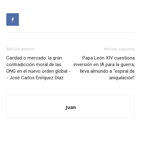
Artículo anterior
Artículo siguiente
Caridad o mercado: la gran
Papa León XIV cuestiona
contradicción moral de las
inversión en IA para la guerra;
ONG en el nuevo orden global -
lleva almundo a “espiral de
- José Carlos Enríquez Díaz
aniquilación”
Juan