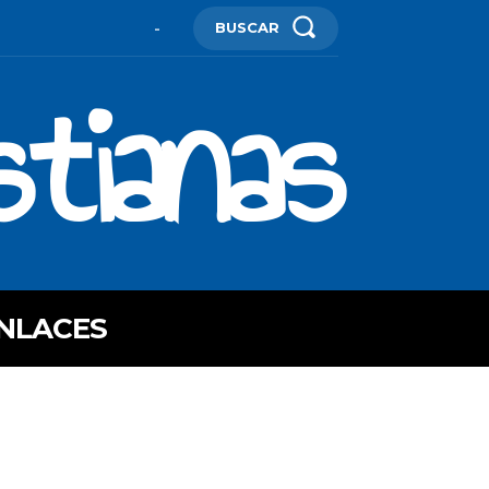
BUSCAR
-
stianas
NLACES