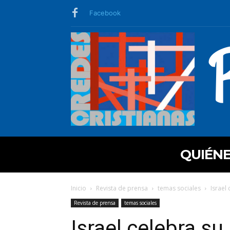
Facebook
QUIÉN
Inicio
Revista de prensa
temas sociales
Israel
Revista de prensa
temas sociales
Israel celebra su