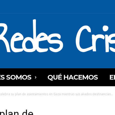
Redes Cri
ES SOMOS
QUÉ HACEMOS
E
 celebra su plan de asentamientos en Gaza mientras sus aliados desfinancian...
 plan de