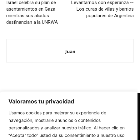
Israel celebra su plan de
Levantarnos con esperanza --
asentamientos en Gaza
Los curas de villas y barrios
mientras sus aliados
populares de Argentina
desfinancian a la UNRWA
Juan
Valoramos tu privacidad
Redes Cristianas
Usamos cookies para mejorar su experiencia de
Una mirada alternativa sobre la Iglesia católica y la sociedad
- Colectivos de Redes Cristianas
navegación, mostrarle anuncios o contenidos
personalizados y analizar nuestro tráfico. Al hacer clic en
“Aceptar todo” usted da su consentimiento a nuestro uso