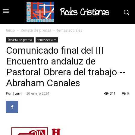
Redes Cristianas
Inicio
Revista de prensa
temas sociales
Revista de prensa
temas sociales
Comunicado final del III
Encuentro andaluz de
Pastoral Obrera del trabajo --
Abraham Canales
Por
Juan
-
30 enero 2024
311
0