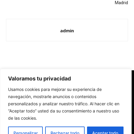
Madrid
admin
Valoramos tu privacidad
Redes Cristianas
Usamos cookies para mejorar su experiencia de
Una mirada alternativa sobre la Iglesia católica y la sociedad
- Colectivos de Redes Cristianas
navegación, mostrarle anuncios o contenidos
personalizados y analizar nuestro tráfico. Al hacer clic en
“Aceptar todo” usted da su consentimiento a nuestro uso
de las cookies.
Personalizar
Rechazar todo
Aceptar todo