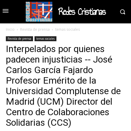
Redes Cristianas
Inicio
Revista de prensa
temas sociales
Revista de prensa
temas sociales
Interpelados por quienes
padecen injusticias -- José
Carlos García Fajardo
Profesor Emérito de la
Universidad Complutense de
Madrid (UCM) Director del
Centro de Colaboraciones
Solidarias (CCS)