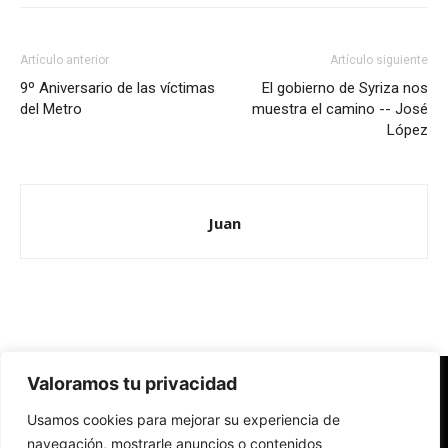
Artículo anterior
Artículo siguiente
9º Aniversario de las víctimas
El gobierno de Syriza nos
del Metro
muestra el camino -- José
López
Juan
Valoramos tu privacidad
Redes Cristianas
Usamos cookies para mejorar su experiencia de
Una mirada alternativa sobre la Iglesia católica y la sociedad
- Colectivos de Redes Cristianas
navegación, mostrarle anuncios o contenidos