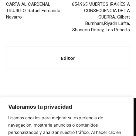
CARTA AL CARDENAL
654.965 MUERTOS IRAKÍES A
TRUJILLO. Rafael Fernando
CONSECUENCIA DE LA
Navarro
GUERRA. Gilbert
Burnham,Riyadh Lafta,
Shannon Doocy, Les Roberts
Editor
Valoramos tu privacidad
Redes Cristianas
Usamos cookies para mejorar su experiencia de
Una mirada alternativa sobre la Iglesia católica y la sociedad
- Colectivos de Redes Cristianas
navegación, mostrarle anuncios o contenidos
personalizados y analizar nuestro tráfico. Al hacer clic en