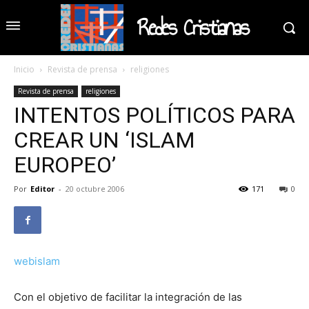
Redes Cristianas
Inicio
Revista de prensa
religiones
Revista de prensa
religiones
INTENTOS POLÍTICOS PARA
CREAR UN ‘ISLAM
EUROPEO’
Por
Editor
-
20 octubre 2006
171
0
webislam
Con el objetivo de facilitar la integración de las