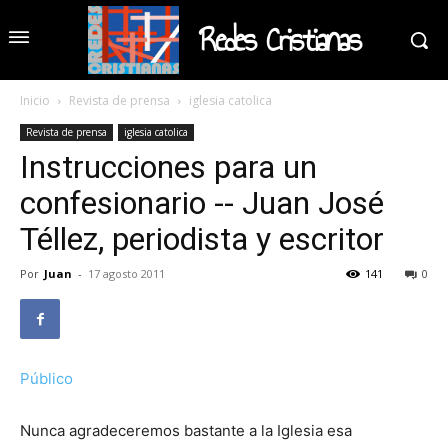
Redes Cristianas
Inicio
Revista de prensa
iglesia catolica
Revista de prensa
iglesia catolica
Instrucciones para un
confesionario -- Juan José
Téllez, periodista y escritor
Por
Juan
-
17 agosto 2011
141
0
Público
Nunca agradeceremos bastante a la Iglesia esa