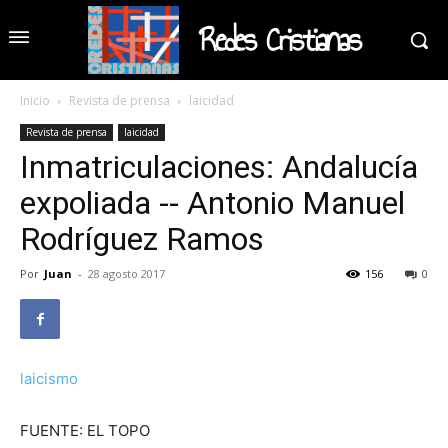
Redes Cristianas
Inicio
Revista de prensa
laicidad
Revista de prensa
laicidad
Inmatriculaciones: Andalucía
expoliada -- Antonio Manuel
Rodríguez Ramos
Por
Juan
-
28 agosto 2017
156
0
laicismo
FUENTE: EL TOPO