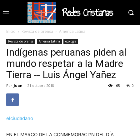
Redes Cristianas
Inicio
Revista de prensa
América Latina
Revista de prensa
América Latina
ecología
Indígenas peruanas piden al
mundo respetar a la Madre
Tierra -- Luís Ángel Yañez
Por
Juan
-
21 octubre 2018
165
0
elciudadano
EN EL MARCO DE LA CONMEMORACI?N DEL DÍA