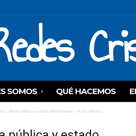
Redes Cri
ES SOMOS
QUÉ HACEMOS
E
tos, deuda pública y estado del bienestar -- Vicenc Navarro
 pública y estado