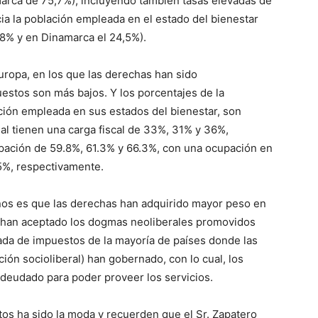
marca de 75,7%), incluyendo también tasas elevadas de
ia la población empleada en el estado del bienestar
9,8% y en Dinamarca el 24,5%).
Europa, en los que las derechas han sido
estos son más bajos. Y los porcentajes de la
ación empleada en sus estados del bienestar, son
al tienen una carga fiscal de 33%, 31% y 36%,
upación de 59.8%, 61.3% y 66.3%, con una ocupación en
.5%, respectivamente.
ños es que las derechas han adquirido mayor peso en
a han aceptado los dogmas neoliberales promovidos
jada de impuestos de la mayoría de países donde las
ión socioliberal) han gobernado, con lo cual, los
deudado para poder proveer los servicios.
tos ha sido la moda y recuerden que el Sr. Zapatero