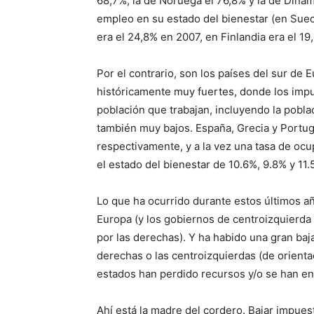
68,7%, la de Noruega el 76,8% y la de Dina
empleo en su estado del bienestar (en Suec
era el 24,8% en 2007, en Finlandia era el 1
Por el contrario, son los países del sur de 
históricamente muy fuertes, donde los impu
población que trabajan, incluyendo la pobl
también muy bajos. España, Grecia y Portug
respectivamente, y a la vez una tasa de oc
el estado del bienestar de 10.6%, 9.8% y 11
Lo que ha ocurrido durante estos últimos a
Europa (y los gobiernos de centroizquierd
por las derechas). Y ha habido una gran ba
derechas o las centroizquierdas (de orientac
estados han perdido recursos y/o se han en
Ahí está la madre del cordero. Bajar impues