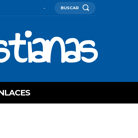
BUSCAR
-
stianas
NLACES