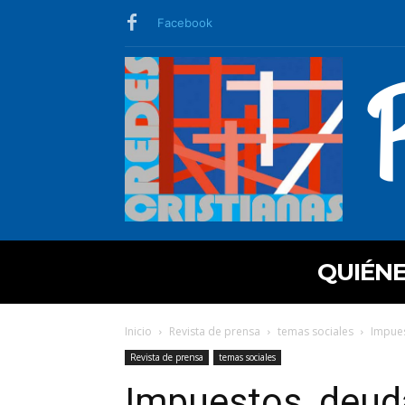
Facebook
QUIÉN
Inicio
Revista de prensa
temas sociales
Impues
Revista de prensa
temas sociales
Impuestos, deuda