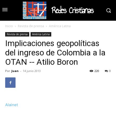
Redes Cristianas
Inicio
Revista de prensa
América Latina
Revista de prensa
América Latina
Implicaciones geopolíticas
del ingreso de Colombia a la
OTAN -- Atilio Boron
Por
Juan
-
14 junio 2013
220
0
Alainet