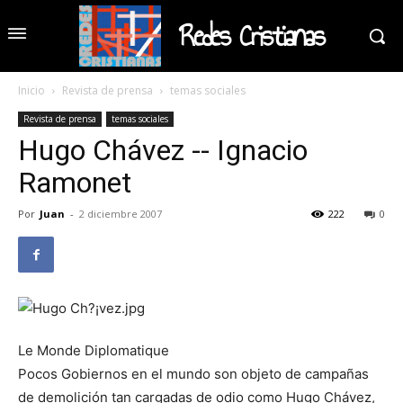
Redes Cristianas
Inicio
Revista de prensa
temas sociales
Revista de prensa
temas sociales
Hugo Chávez -- Ignacio
Ramonet
Por
Juan
-
2 diciembre 2007
222
0
Le Monde Diplomatique
Pocos Gobiernos en el mundo son objeto de campañas
de demolición tan cargadas de odio como Hugo Chávez,