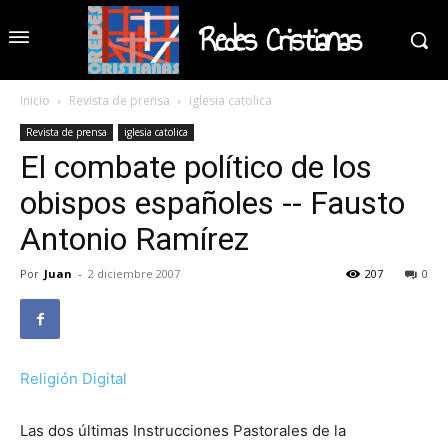
Redes Cristianas
Inicio
Revista de prensa
iglesia catolica
Revista de prensa
iglesia catolica
El combate político de los
obispos españoles -- Fausto
Antonio Ramírez
Por
Juan
-
2 diciembre 2007
207
0
Religión Digital
Las dos últimas Instrucciones Pastorales de la