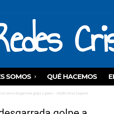
Redes Cri
ES SOMOS
QUÉ HACEMOS
E
as: tierra desgarrada golpe a golpe -- Adolfo Pérez Esquivel
 desgarrada golpe a