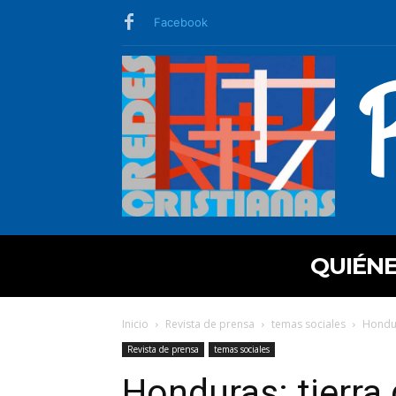
Facebook
QUIÉN
Inicio
Revista de prensa
temas sociales
Hondur
Revista de prensa
temas sociales
Honduras: tierra