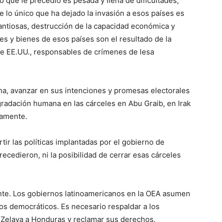
 que le precedió es pesada y llena de dificultades,
e lo único que ha dejado la invasión a esos países es
ntiosas, destrucción de la capacidad económica y
les y bienes de esos países son el resultado de la
de EE.UU., responsables de crímenes de lesa
ha, avanzar en sus intenciones y promesas electorales
degradación humana en las cárceles en Abu Graib, en Irak
vamente.
tir las políticas implantadas por el gobierno de
ecedieron, ni la posibilidad de cerrar esas cárceles
nte. Los gobiernos latinoamericanos en la OEA asumen
os democráticos. Es necesario respaldar a los
Zelaya a Honduras y reclamar sus derechos.