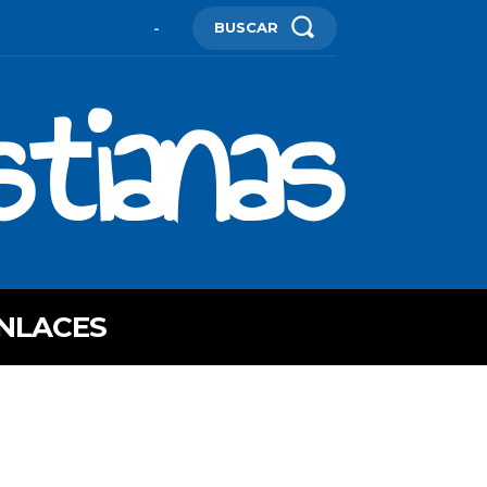
BUSCAR
-
stianas
NLACES