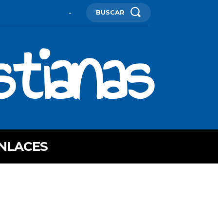
BUSCAR
-
stianas
NLACES