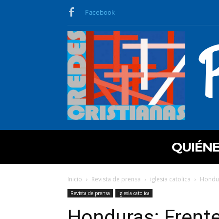
Facebook
QUIÉN
Inicio
Revista de prensa
iglesia catolica
Hondur
Revista de prensa
iglesia catolica
Honduras: Frente