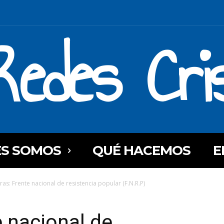
Redes Cri
ES SOMOS
QUÉ HACEMOS
E
as: Frente nacional de resistencia popular (F.N.R.P)
 nacional de