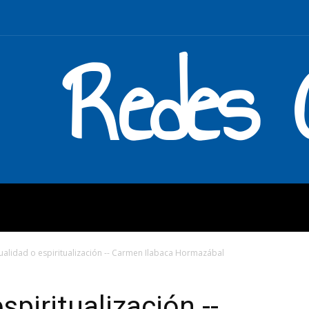
Redes C
MOS
QUÉ HACEMOS
ENLAC
tualidad o espiritualización -- Carmen Ilabaca Hormazábal
spiritualización --