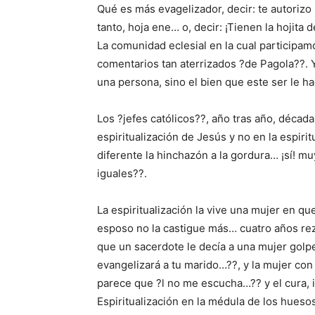
Qué es más evagelizador, decir: te autorizo 
tanto, hoja ene… o, decir: ¡Tienen la hojita 
La comunidad eclesial en la cual participamo
comentarios tan aterrizados ?de Pagola??. Yo
una persona, sino el bien que este ser le h
Los ?jefes católicos??, año tras año, década
espiritualización de Jesús y no en la espiri
diferente la hinchazón a la gordura… ¡sí! m
iguales??.
La espiritualización la vive una mujer en qu
esposo no la castigue más… cuatro años rez
que un sacerdote le decía a una mujer golpe
evangelizará a tu marido…??, y la mujer con 
parece que ?l no me escucha…?? y el cura, i
Espiritualización en la médula de los hueso