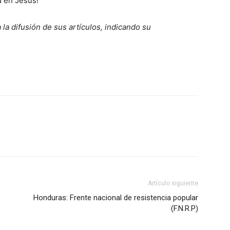
d en Jesús!
 la difusión de sus artículos, indicando su
Artículo siguiente
Honduras: Frente nacional de resistencia popular
(F.N.R.P)