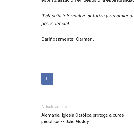
espiritualización en Jesús o la espiritualida
(Eclesalia Informativo autoriza y recomienda
procedencia).
Cariñosamente, Carmen.
Artículo anterior
Alemania: Iglesia Católica protege a curas
pedófilos -- Julio Godoy