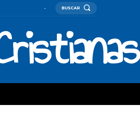
BUSCAR
-
ristianas
ES
MORE